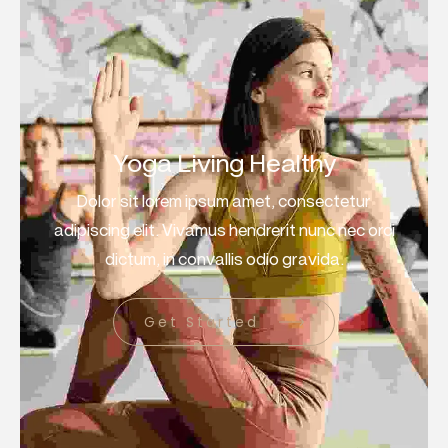
Yoga Living Healthy
Dolor sit lorem ipsum amet, consectetur
adipiscing elit. Vivamus hendrerit nunc nec orci
dictum, in convallis odio gravida.
Get Started