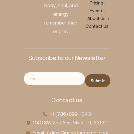
Pricing
body, soul, and
Events
energy
About Us
remember their
Contact Us
origins.
Subscribe to our Newsletter
Contact us
+1 (786) 899-1343
1140 SW 2nd Ave, Miami, FL 33130
Email : admin@quantumtempl.com